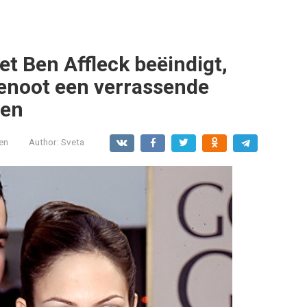
t Ben Affleck beëindigt,
genoot een verrassende
den
en
Author:
Sveta