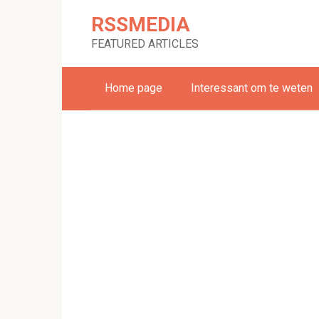
Skip
RSSMEDIA
to
content
FEATURED ARTICLES
Home page
Interessant om te weten