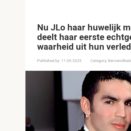
Nu JLo haar huwelijk me
deelt haar eerste echt
waarheid uit hun verle
Published by:
11.09.2025
Category:
Beroemdhed