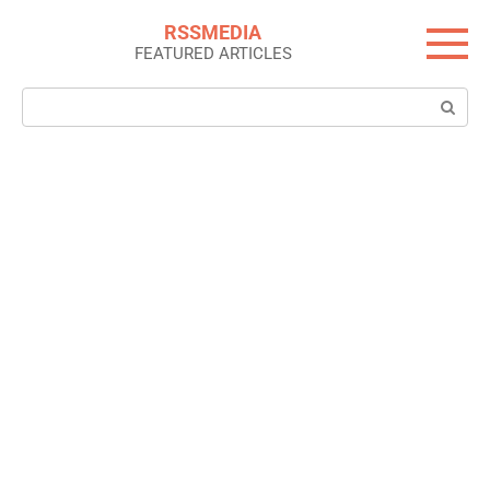
Skip
RSSMEDIA
to
FEATURED ARTICLES
content
Search: