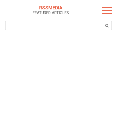
Skip
RSSMEDIA
to
FEATURED ARTICLES
content
Search: