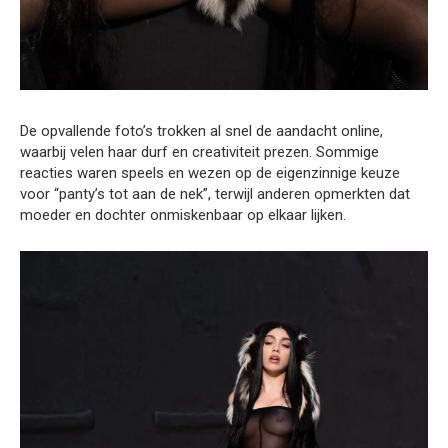
De opvallende foto’s trokken al snel de aandacht online,
waarbij velen haar durf en creativiteit prezen. Sommige
reacties waren speels en wezen op de eigenzinnige keuze
voor “panty’s tot aan de nek”, terwijl anderen opmerkten dat
moeder en dochter onmiskenbaar op elkaar lijken.