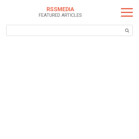
Skip
RSSMEDIA
to
FEATURED ARTICLES
content
Search: