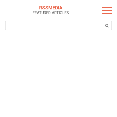
Skip
RSSMEDIA
to
FEATURED ARTICLES
content
Search: