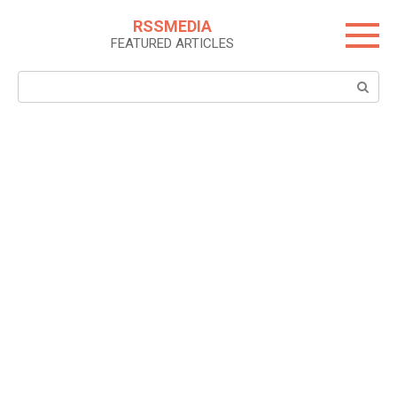
Skip
RSSMEDIA
to
FEATURED ARTICLES
content
Search: