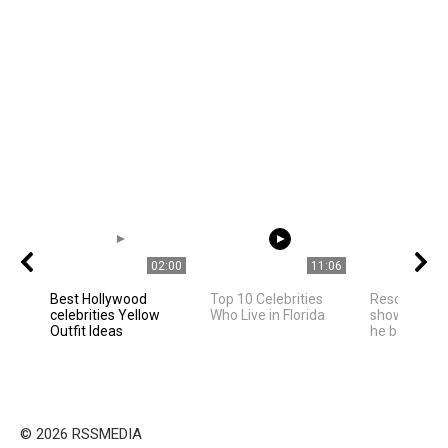
02:00
11:06
Best Hollywood
Top 10 Celebrities
Rescued pan
celebrities Yellow
Who Live in Florida
shows happi
Outfit Ideas
he bathes in
© 2026 RSSMEDIA