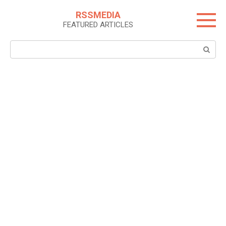
Skip
RSSMEDIA
to
FEATURED ARTICLES
content
Search: