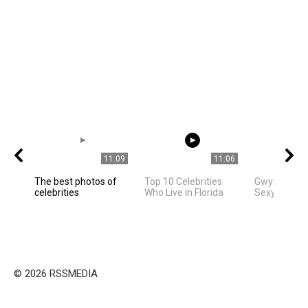
11:09
11:06
The best photos of
Top 10 Celebrities
Gwyneth Pa
celebrities
Who Live in Florida
Sexy Movie
© 2026 RSSMEDIA