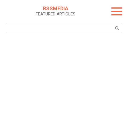
Skip
RSSMEDIA
to
FEATURED ARTICLES
content
Search: