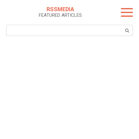
Skip
RSSMEDIA
to
FEATURED ARTICLES
content
Search: