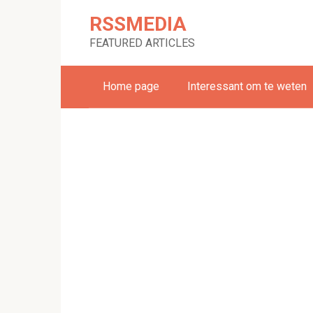
Skip
RSSMEDIA
to
content
FEATURED ARTICLES
Home page
Interessant om te weten