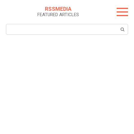
Skip
RSSMEDIA
to
FEATURED ARTICLES
content
Search: