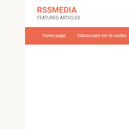
Skip
RSSMEDIA
to
content
FEATURED ARTICLES
Home page
Interessant om te weten