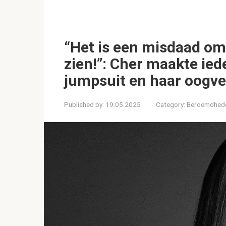
“Het is een misdaad om 
zien!”: Cher maakte ie
jumpsuit en haar oogve
Published by:
19.05.2025
Category:
Beroemdhed