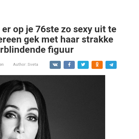
er op je 76ste zo sexy uit te
dereen gek met haar strakke
rblindende figuur
en
Author:
Sveta