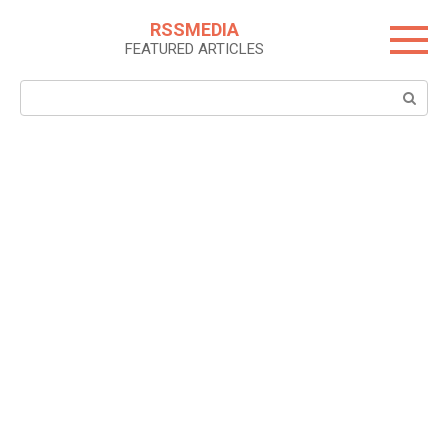
Skip
RSSMEDIA
to
FEATURED ARTICLES
content
Search: