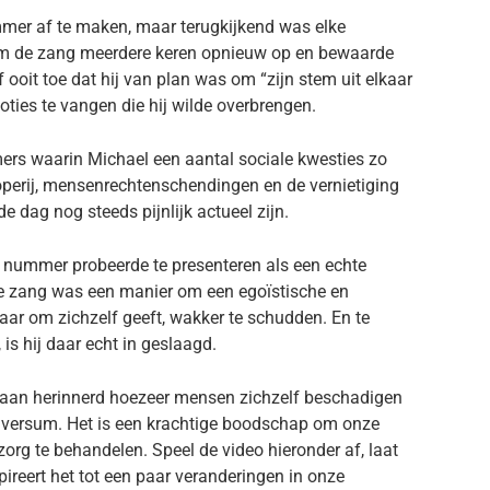
mer af te maken, maar terugkijkend was elke
am de zang meerdere keren opnieuw op en bewaarde
f ooit toe dat hij van plan was om “zijn stem uit elkaar
oties te vangen die hij wilde overbrengen.
ers waarin Michael een aantal sociale kwesties zo
roperij, mensenrechtenschendingen en de vernietiging
 dag nog steeds pijnlijk actueel zijn.
dit nummer probeerde te presenteren als een echte
ge zang was een manier om een egoïstische en
aar om zichzelf geeft, wakker te schudden. En te
s hij daar echt in geslaagd.
 eraan herinnerd hoezeer mensen zichzelf beschadigen
universum. Het is een krachtige boodschap om onze
org te behandelen. Speel de video hieronder af, laat
reert het tot een paar veranderingen in onze