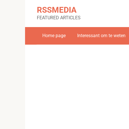
Skip
RSSMEDIA
to
content
FEATURED ARTICLES
Home page
Interessant om te weten