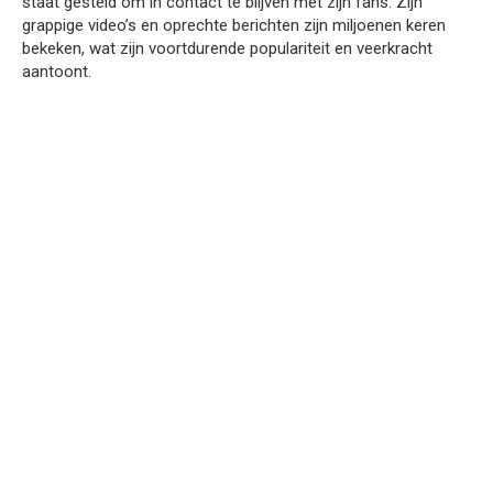
staat gesteld om in contact te blijven met zijn fans. Zijn
grappige video’s en oprechte berichten zijn miljoenen keren
bekeken, wat zijn voortdurende populariteit en veerkracht
aantoont.