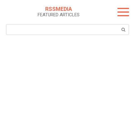
Skip
RSSMEDIA
to
FEATURED ARTICLES
content
Search: