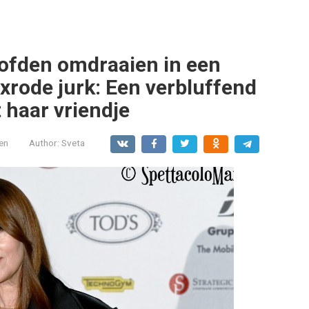
oofden omdraaien in een
rode jurk: Een verbluffend
haar vriendje
en
Author:
Sveta