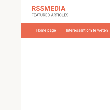
Skip
RSSMEDIA
to
content
FEATURED ARTICLES
Home page
Interessant om te weten