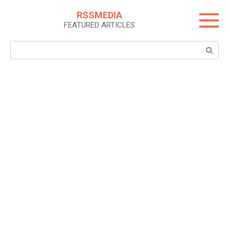
Skip
RSSMEDIA
to
FEATURED ARTICLES
content
Search: