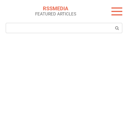
Skip
RSSMEDIA
to
FEATURED ARTICLES
content
Search: