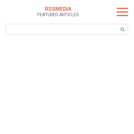
Skip
RSSMEDIA
to
FEATURED ARTICLES
content
Search: