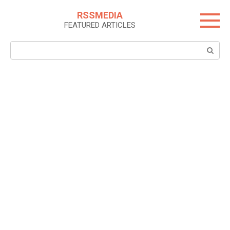
Skip
RSSMEDIA
to
FEATURED ARTICLES
content
Search: