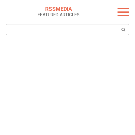
Skip
RSSMEDIA
to
FEATURED ARTICLES
content
Search: