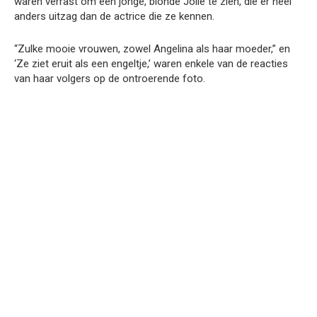
waren verrast om een jonge, blonde Jolie te zien, die er heel
anders uitzag dan de actrice die ze kennen.
“Zulke mooie vrouwen, zowel Angelina als haar moeder,” en
‘Ze ziet eruit als een engeltje,’ waren enkele van de reacties
van haar volgers op de ontroerende foto.