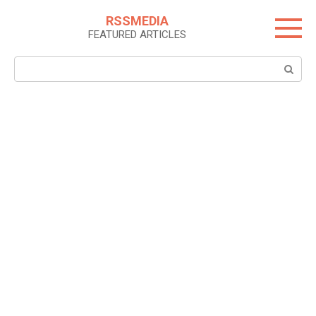
Skip
RSSMEDIA
to
FEATURED ARTICLES
content
Search: