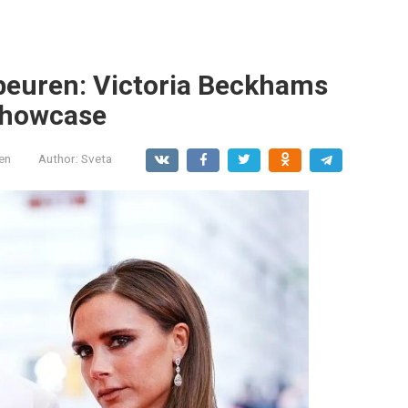
beuren: Victoria Beckhams
Showcase
en
Author:
Sveta