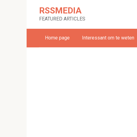
Skip
RSSMEDIA
to
content
FEATURED ARTICLES
Home page
Interessant om te weten