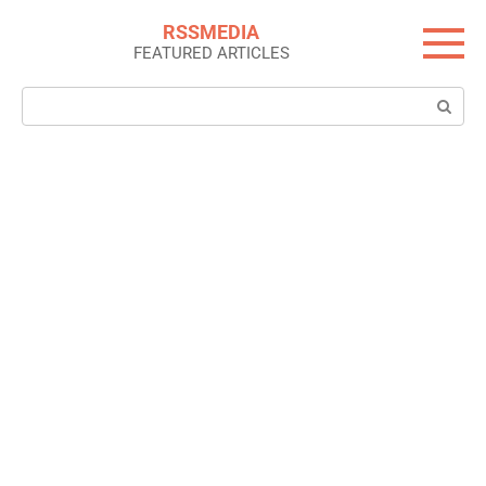
Skip
RSSMEDIA
to
FEATURED ARTICLES
content
Search: