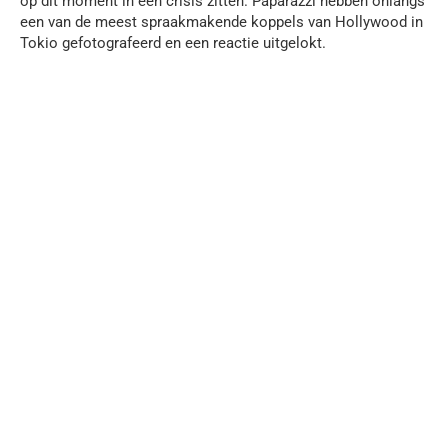
op dit moment in een crisis zitten. Paparazzi hebben onlangs
een van de meest spraakmakende koppels van Hollywood in
Tokio gefotografeerd en een reactie uitgelokt.