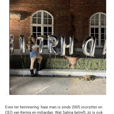
Even ter herinnering: haar man is sinds 2005 voorzitter en
CEO van Kering en miljardair. Wat Salma betreft, zij is ook