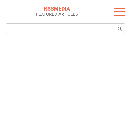
Skip
RSSMEDIA
to
FEATURED ARTICLES
content
Search: