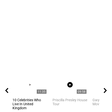
11:35
09:58
10 Celebrities Who
Priscilla Presley House
Gwyneth Pal
Live In United
Tour
Movie Scene
Kingdom