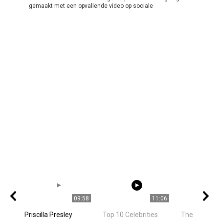
gemaakt met een opvallende video op sociale
09:58
11:06
Priscilla Presley
Top 10 Celebrities
The owner f