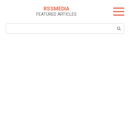
Skip
RSSMEDIA
to
FEATURED ARTICLES
content
Search: