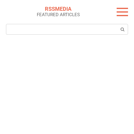
Skip
RSSMEDIA
to
FEATURED ARTICLES
content
Search: