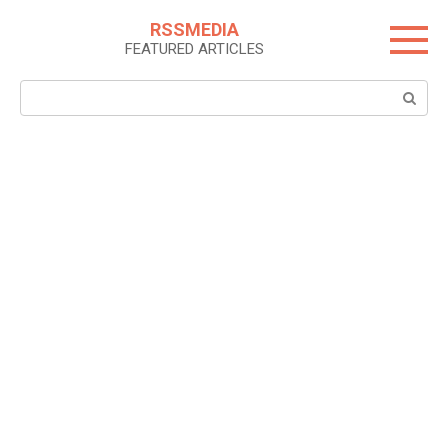
Skip
RSSMEDIA
to
FEATURED ARTICLES
content
Search: