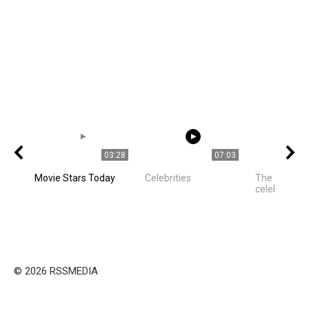
03:28
07:03
Movie Stars Today
Celebrities
The best ph
celebrities
© 2026 RSSMEDIA