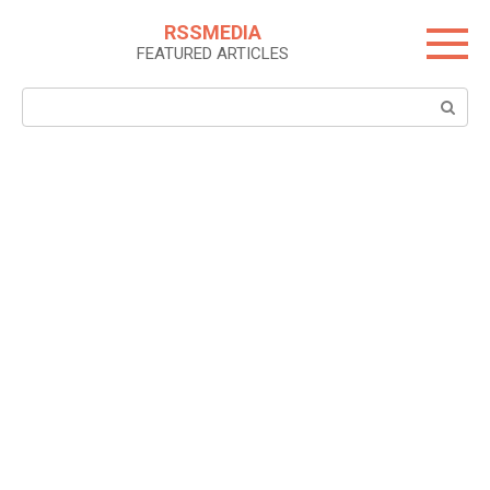
Skip
RSSMEDIA
to
FEATURED ARTICLES
content
Search: