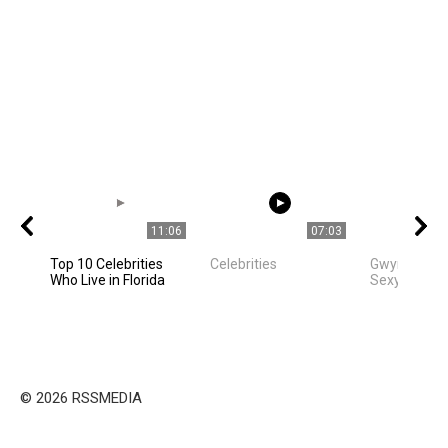
11:06
07:03
Top 10 Celebrities
Celebrities
Gwyneth Pa
Who Live in Florida
Sexy Movie
© 2026 RSSMEDIA