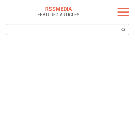
Skip
RSSMEDIA
to
FEATURED ARTICLES
content
Search: