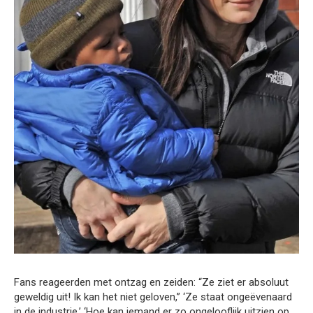
Fans reageerden met ontzag en zeiden: “Ze ziet er absoluut
geweldig uit! Ik kan het niet geloven,” ‘Ze staat ongeëvenaard
in de industrie,’ ‘Hoe kan iemand er zo ongelooflijk uitzien op