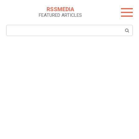
Skip
RSSMEDIA
to
FEATURED ARTICLES
content
Search: