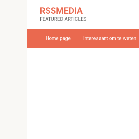
Skip
RSSMEDIA
to
content
FEATURED ARTICLES
Home page
Interessant om te weten