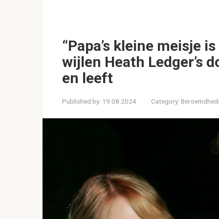
“Papa’s kleine meisje is
wijlen Heath Ledger’s d
en leeft
Published by:
19.08.2024
Category:
Beroemdhed