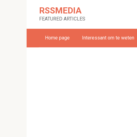
Skip
RSSMEDIA
to
content
FEATURED ARTICLES
Home page
Interessant om te weten