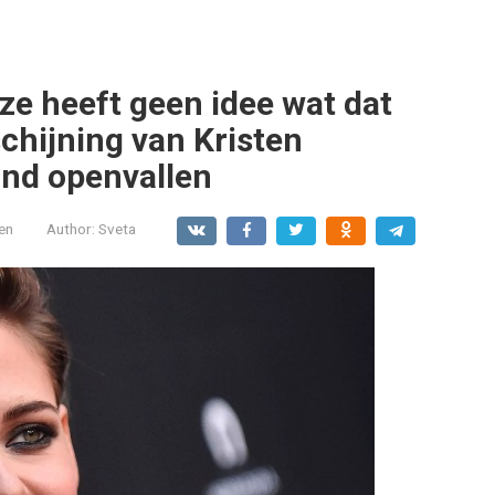
ze heeft geen idee wat dat
schijning van Kristen
ond openvallen
en
Author:
Sveta