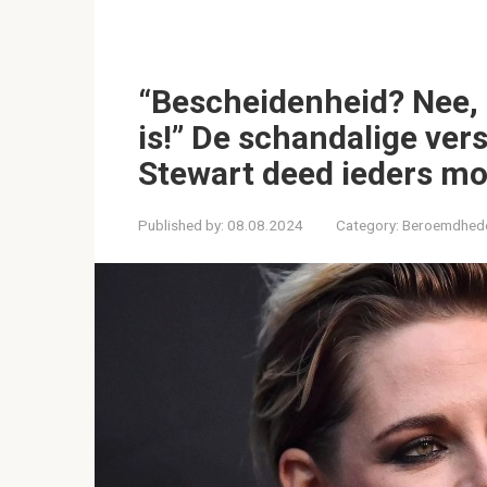
“Bescheidenheid? Nee, 
is!” De schandalige ver
Stewart deed ieders m
Published by:
08.08.2024
Category:
Beroemdhed