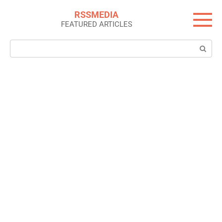
Skip
RSSMEDIA
to
FEATURED ARTICLES
content
Search: