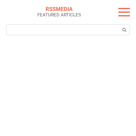
Skip
RSSMEDIA
to
FEATURED ARTICLES
content
Search: