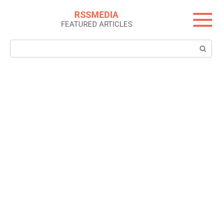
Skip
RSSMEDIA
to
FEATURED ARTICLES
content
Search: