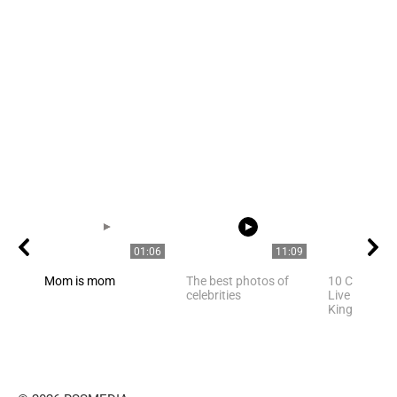
01:06
11:09
Mom is mom
The best photos of
10 Celebriti
celebrities
Live In Unite
Kingdom