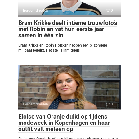
Beroemdheden
0
Bram Krikke deelt intieme trouwfoto’s
met Robin en vat hun eerste jaar
samen in één zin
Bram Krikke en Robin Holzken hebben een bijzondere
mijlpaal bereikt. Het stel is inmiddels
Beroemdheden
0
Eloise van Oranje duikt op tijdens
modeweek in Kopenhagen en haar
outfit valt meteen op
Eloise van Oranje heeft een bijzondere week achter de rug in