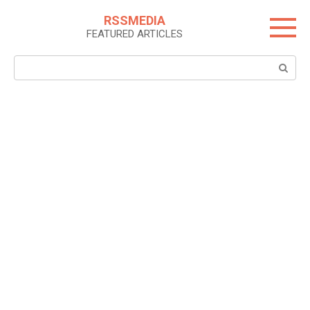
Skip
RSSMEDIA
to
FEATURED ARTICLES
content
Search: