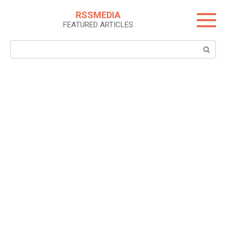
Skip
RSSMEDIA
to
FEATURED ARTICLES
content
Search: