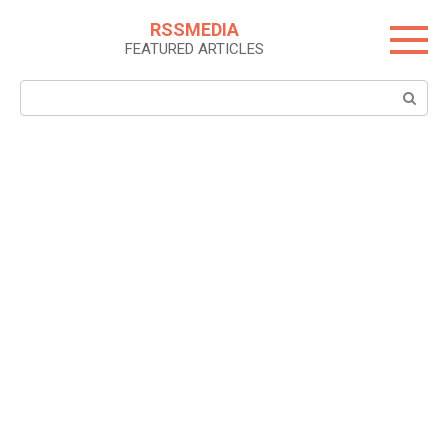
Skip
RSSMEDIA
to
FEATURED ARTICLES
content
Search: