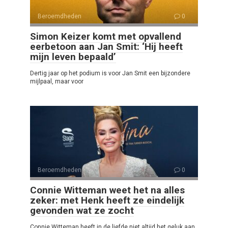
Beroemdheden
0
Simon Keizer komt met opvallend
eerbetoon aan Jan Smit: ‘Hij heeft
mijn leven bepaald’
Dertig jaar op het podium is voor Jan Smit een bijzondere
mijlpaal, maar voor
Beroemdheden
0
Connie Witteman weet het na alles
zeker: met Henk heeft ze eindelijk
gevonden wat ze zocht
Connie Witteman heeft in de liefde niet altijd het geluk aan