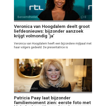
Beroemdheden
0
Veronica van Hoogdalem deelt groot
liefdesnieuws: bijzonder aanzoek
krijgt volmondig ‘ja’
Veronica van Hoogdalem heeft een bijzondere mijlpaal met
haar volgers gedeeld. De presentatrice is
Beroemdheden
0
Patricia Paay laat bijzonder
familiemoment zien: eerste foto met