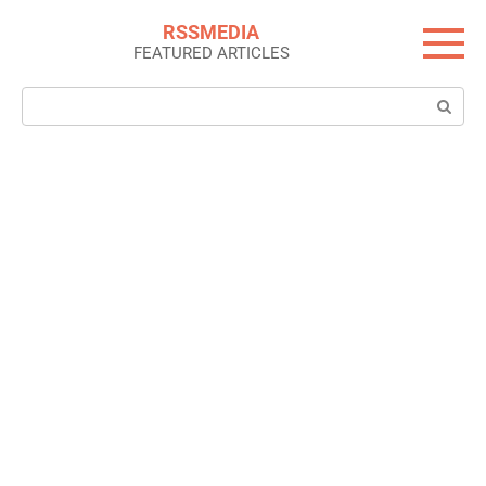
Skip
RSSMEDIA
to
FEATURED ARTICLES
content
Search: