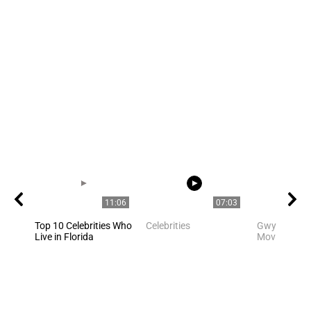
11:06
07:03
Top 10 Celebrities Who
Celebrities
Gwyneth Pal
Live in Florida
Movie Scene