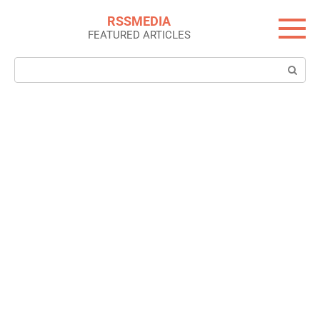
Skip
RSSMEDIA
to
FEATURED ARTICLES
content
Search: