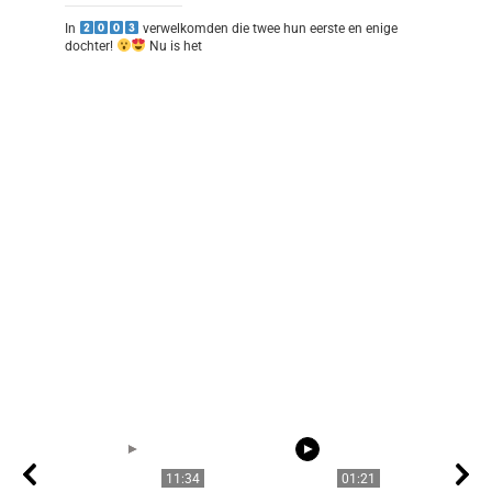
In
verwelkomden die twee hun eerste en enige
dochter!
Nu is het
11:34
01:21