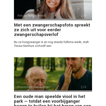
Niet gecategoriseerd
0
Met een zwangerschapsfoto spreekt
ze zich uit voor eerder
zwangerschapsverlof
Nu ze hoogzwanger is en nog steeds fulltime werkt, stelt
Tessa Heinhuis zichzelf een
Interessant om te weten
0
Een oude man speelde viool in het
park — totdat een voorbijganger
begon te huilen bij het horen van een