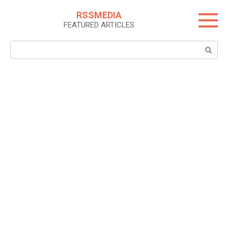
Skip
RSSMEDIA
to
FEATURED ARTICLES
content
Search: