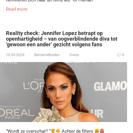
herinneren zich haar uit films als “Of Human
Read more
Reality check: Jennifer Lopez betrapt op
openhartigheid – van oogverblindende diva tot
‘gewoon een ander’ gezicht volgens fans
10.05.2024
Beroemdheden
Sveta
0
“Wordt ze overschat? “
Achter de filters