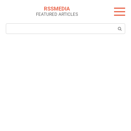
Skip
RSSMEDIA
to
FEATURED ARTICLES
content
Search: