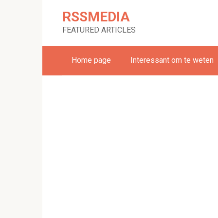
Skip
RSSMEDIA
to
content
FEATURED ARTICLES
Home page
Interessant om te weten