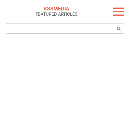
Skip
RSSMEDIA
to
FEATURED ARTICLES
content
Search: