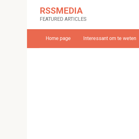
Skip
RSSMEDIA
to
content
FEATURED ARTICLES
Home page
Interessant om te weten