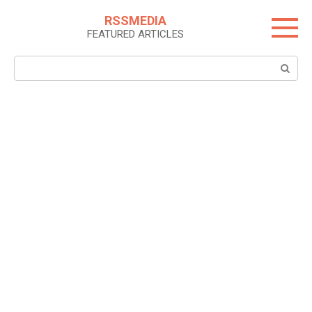
Skip
RSSMEDIA
to
FEATURED ARTICLES
content
Search: