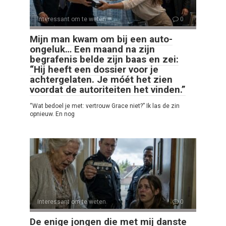
Interessant om te weten
0
Mijn man kwam om bij een auto-
ongeluk… Een maand na zijn
begrafenis belde zijn baas en zei:
“Hij heeft een dossier voor je
achtergelaten. Je móét het zien
voordat de autoriteiten het vinden.”
“Wat bedoel je met: vertrouw Grace niet?” Ik las de zin
opnieuw. En nog
Interessant om te weten
0
De enige jongen die met mij danste