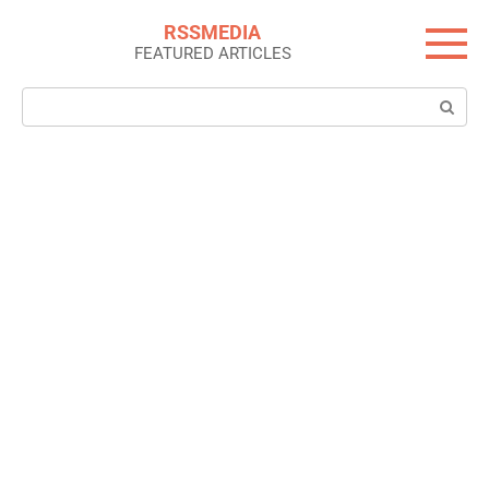
Skip
RSSMEDIA
to
FEATURED ARTICLES
content
Search: