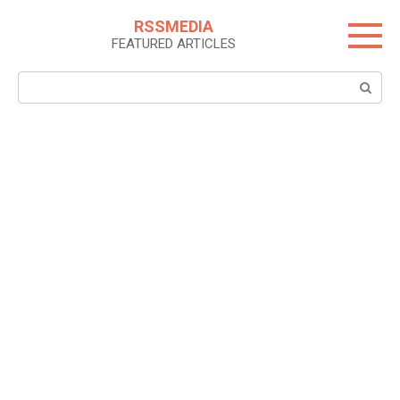
Skip
RSSMEDIA
to
FEATURED ARTICLES
content
Search: