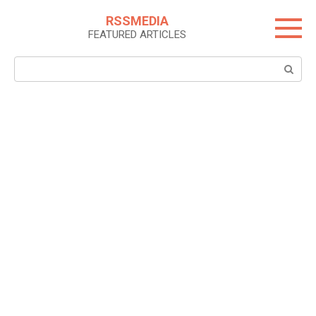
Skip
RSSMEDIA
to
FEATURED ARTICLES
content
Search: